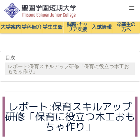
Skip
to
content
就職･キャ
卒業生の
大学
案内
学科
紹介
学生
生活
入試
情報
リア
支援
方へ
目次
レポート:保育スキルアップ研修「保育に役立つ木工お
もちゃ作り」
レポート:保育スキルアップ
研修「保育に役立つ木工おも
ちゃ作り」